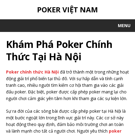
POKER VIỆT NAM
MENU
Khám Phá Poker Chính
Thức Tại Hà Nội
Poker chính thức Hà Nội
đã trở thành một trong những hoạt
động giải trí phổ biến tại thủ đô. Với sự hấp dẫn và tính cạnh
tranh cao, nhiều người tìm kiếm cơ hội tham gia vào các giải
đấu poker. Đặc biệt, poker được cấp phép poker mang lại cho
người chơi cảm giác yên tâm hơn khi tham gia các sự kiện lớn.
Sự ra đời của các sòng bài được cấp phép poker tại Hà Nội là
một bước ngoặt lớn trong lĩnh vực giải trí này. Các cơ sở này
hoạt động theo quy định, đảm bảo môi trường chơi an toàn
và lành mạnh cho tất cả người chơi. Người yêu thích
poker