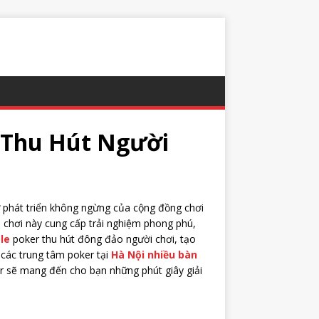
 Thu Hút Người
ự phát triển không ngừng của cộng đồng chơi
chơi này cung cấp trải nghiệm phong phú,
le
poker thu hút đông đảo người chơi, tạo
 các trung tâm poker tại
Hà Nội nhiều bàn
 sẽ mang đến cho bạn những phút giây giải