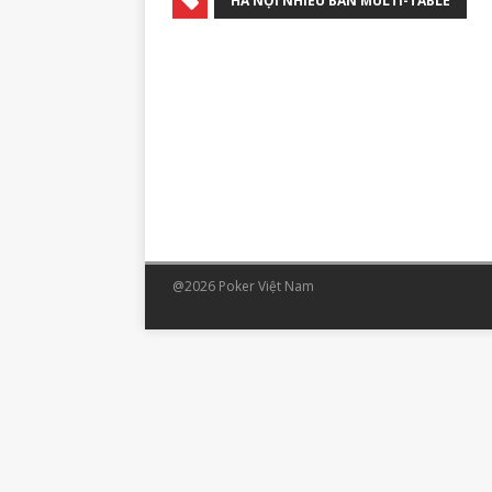
HÀ NỘI NHIỀU BÀN MULTI-TABLE
@2026 Poker Việt Nam