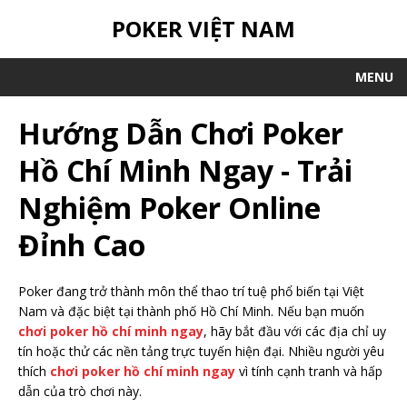
POKER VIỆT NAM
MENU
Hướng Dẫn Chơi Poker
Hồ Chí Minh Ngay - Trải
Nghiệm Poker Online
Đỉnh Cao
Poker đang trở thành môn thể thao trí tuệ phổ biến tại Việt
Nam và đặc biệt tại thành phố Hồ Chí Minh. Nếu bạn muốn
chơi poker hồ chí minh ngay
, hãy bắt đầu với các địa chỉ uy
tín hoặc thử các nền tảng trực tuyến hiện đại. Nhiều người yêu
thích
chơi poker hồ chí minh ngay
vì tính cạnh tranh và hấp
dẫn của trò chơi này.