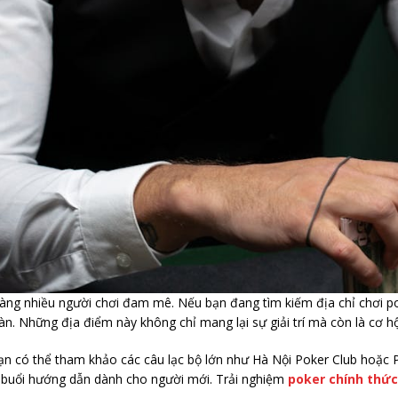
àng nhiều người chơi đam mê. Nếu bạn đang tìm kiếm địa chỉ chơi pok
n. Những địa điểm này không chỉ mang lại sự giải trí mà còn là cơ hộ
bạn có thể tham khảo các câu lạc bộ lớn như Hà Nội Poker Club hoặc
c buổi hướng dẫn dành cho người mới. Trải nghiệm
poker chính thức