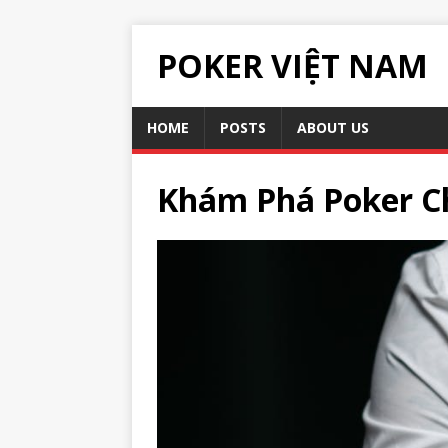
POKER VIỆT NAM
HOME
POSTS
ABOUT US
Khám Phá Poker Ch