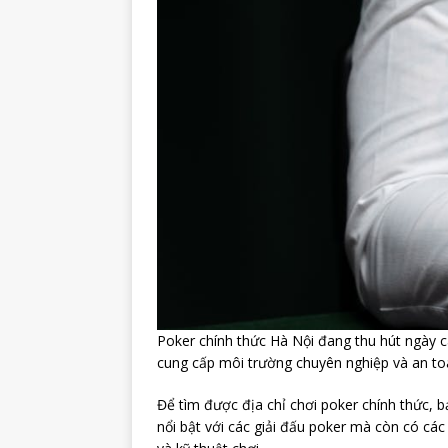
Poker chính thức Hà Nội đang thu hút ngày c
cung cấp môi trường chuyên nghiệp và an toà
Để tìm được địa chỉ chơi poker chính thức, 
nổi bật với các giải đấu poker mà còn có cá