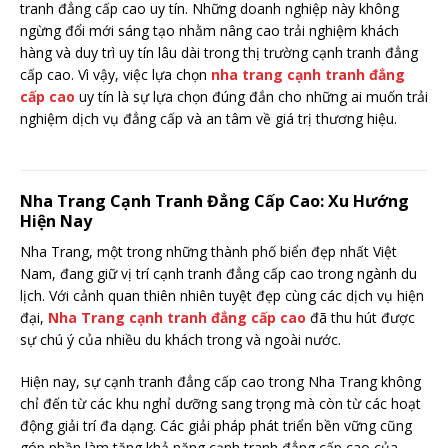
tranh đẳng cấp cao uy tín. Những doanh nghiệp này không
ngừng đổi mới sáng tạo nhằm nâng cao trải nghiệm khách
hàng và duy trì uy tín lâu dài trong thị trường cạnh tranh đẳng
cấp cao. Vì vậy, việc lựa chọn
nha trang cạnh tranh đẳng
cấp cao
uy tín là sự lựa chọn đúng đắn cho những ai muốn trải
nghiệm dịch vụ đẳng cấp và an tâm về giá trị thương hiệu.
Nha Trang Cạnh Tranh Đẳng Cấp Cao: Xu Hướng
Hiện Nay
Nha Trang, một trong những thành phố biển đẹp nhất Việt
Nam, đang giữ vị trí cạnh tranh đẳng cấp cao trong ngành du
lịch. Với cảnh quan thiên nhiên tuyệt đẹp cùng các dịch vụ hiện
đại,
Nha Trang cạnh tranh đẳng cấp cao
đã thu hút được
sự chú ý của nhiều du khách trong và ngoài nước.
Hiện nay, sự cạnh tranh đẳng cấp cao trong Nha Trang không
chỉ đến từ các khu nghỉ dưỡng sang trọng mà còn từ các hoạt
động giải trí đa dạng. Các giải pháp phát triển bền vững cũng
góp phần làm tăng khả năng cạnh tranh đẳng cấp cao của