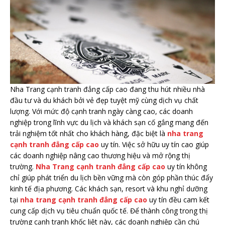
Nha Trang cạnh tranh đẳng cấp cao đang thu hút nhiều nhà
đầu tư và du khách bởi vẻ đẹp tuyệt mỹ cùng dịch vụ chất
lượng. Với mức độ cạnh tranh ngày càng cao, các doanh
nghiệp trong lĩnh vực du lịch và khách sạn cố gắng mang đến
trải nghiệm tốt nhất cho khách hàng, đặc biệt là
nha trang
cạnh tranh đẳng cấp cao
uy tín. Việc sở hữu uy tín cao giúp
các doanh nghiệp nâng cao thương hiệu và mở rộng thị
trường.
Nha Trang cạnh tranh đẳng cấp cao
uy tín không
chỉ giúp phát triển du lịch bền vững mà còn góp phần thúc đẩy
kinh tế địa phương. Các khách sạn, resort và khu nghỉ dưỡng
tại
nha trang cạnh tranh đẳng cấp cao
uy tín đều cam kết
cung cấp dịch vụ tiêu chuẩn quốc tế. Để thành công trong thị
trường cạnh tranh khốc liệt này, các doanh nghiệp cần chú