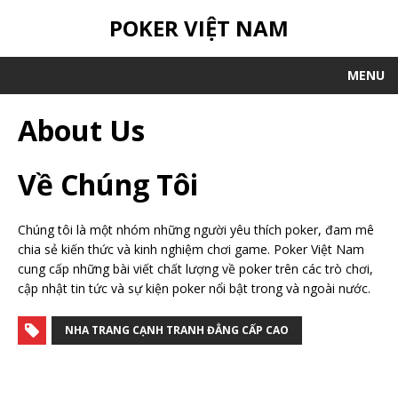
POKER VIỆT NAM
MENU
About Us
Về Chúng Tôi
Chúng tôi là một nhóm những người yêu thích poker, đam mê
chia sẻ kiến thức và kinh nghiệm chơi game. Poker Việt Nam
cung cấp những bài viết chất lượng về poker trên các trò chơi,
cập nhật tin tức và sự kiện poker nổi bật trong và ngoài nước.
NHA TRANG CẠNH TRANH ĐẲNG CẤP CAO